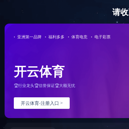
米兰在线平台
2026年08月07日 03:22:52 星期五