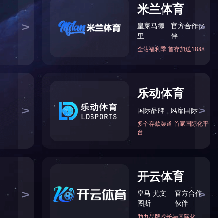
米兰在线平台
>>
项目业绩
>>
经典案例
>> 浏览文章
场
字体：
大
中
小
】