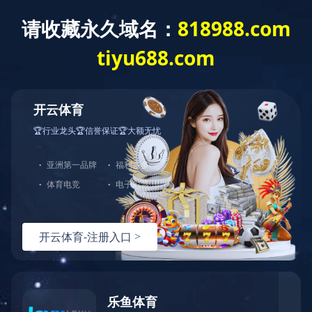
米兰在线平台
2026年08月08日 08:59:11 星期六
米兰在线平
客户留言