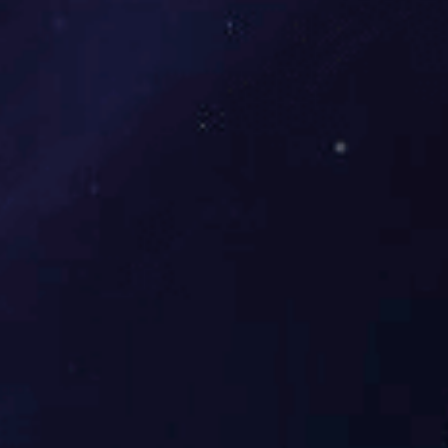
创造了极为有利的条件。