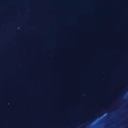
册烈士
多人，被誉为“红军摇
11000