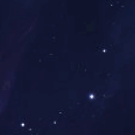
寨英雄儿女浴血奋战，绝大多数血洒疆场，在
篮，将军故乡”。