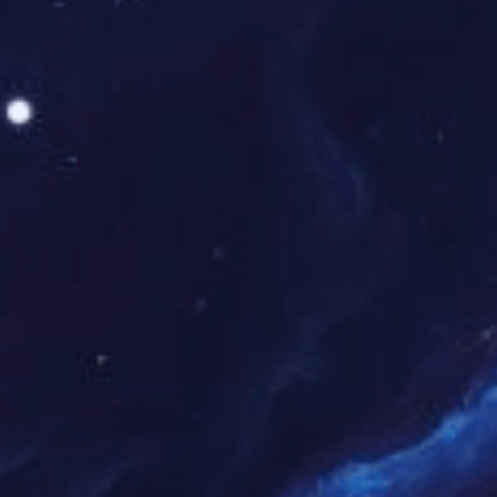
在
金寨县博物馆
纪念碑
的宣誓墙前，面对鲜
手，重温了入党誓词。